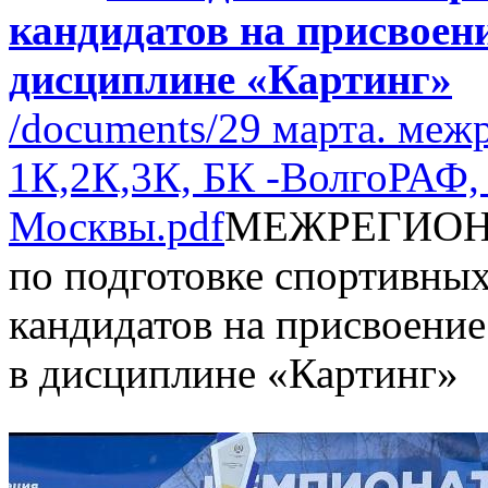
кандидатов на присвоени
дисциплине «Картинг»
/documents/29 марта. межр
1К,2К,3К, БК -ВолгоРАФ,
Москвы.pdf
МЕЖРЕГИОН
по подготовке спортивных 
кандидатов на присвоение
в дисциплине «Картинг»